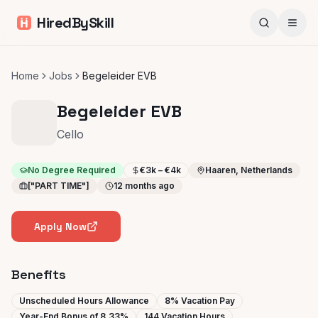
HiredBySkill
Home
Jobs
Begeleider EVB
Begeleider EVB
Cello
No Degree Required
€3k – €4k
Haaren, Netherlands
["PART TIME"]
12 months ago
Apply Now
Benefits
Unscheduled Hours Allowance
8% Vacation Pay
Year-End Bonus of 8.33%
144 Vacation Hours