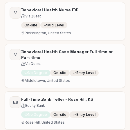
Behavioral Health Nurse IDD
V
ViaQuest
On-site
Mid Level
Pickerington, United States
Behavioral Health Case Manager Full time or
V
Part time
ViaQuest
No Degree
On-site
Entry Level
Middletown, United States
Full-Time Bank Teller - Rose Hill, KS
EB
Equity Bank
No Degree
On-site
Entry Level
Rose Hill, United States