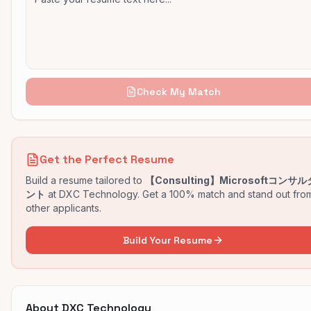
Check My Match
Get the Perfect Resume
Build a resume tailored to
【Consulting】Microsoftコンサル
ント
at
DXC Technology
. Get a 100% match and stand out fro
other applicants.
Build Your Resume
About
DXC Technology