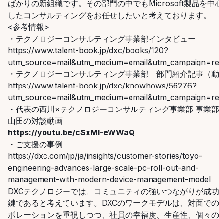
ばかりの新組織です。その部門の中でもMicrosoft製品を中
したコンサルティングをお任せしたいと考えております。
​<参考情報>
・テクノロジーコンサルティング事業部インタビュー
https://www.talent-book.jp/dxc/books/120?
utm_source=mail&utm_medium=email&utm_campaign=rec
・テクノロジーコンサルティング事業部 部門紹介記事（動
https://www.talent-book.jp/dxc/knowhows/56276?
utm_source=mail&utm_medium=email&utm_campaign=rec
・代表の西川×テクノロジーコンサルティング事業部
事業部
山田の対談動画
https://youtu.be/cSxMI-eWWaQ
・ご支援の事例
https://dxc.com/jp/ja/insights/customer-stories/toyo-
engineering-advances-large-scale-pc-roll-out-and-
management-with-modern-device-management-model
DXC
テクノロジーでは、コミュニティの強いつながりが成功
鍵であると考えています。
DXC
のワークモデルは、対面での
ボレーションを重視しつつ、社員の幸福度、生産性、個々の