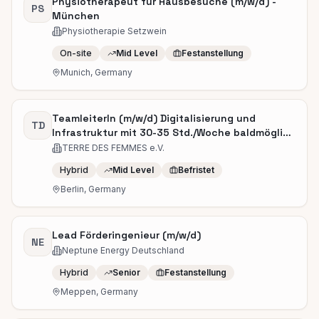
Physiotherapeut für Hausbesuche (m/w/d) -
PS
München
Physiotherapie Setzwein
On-site
Mid Level
Festanstellung
Munich, Germany
TeamleiterIn (m/w/d) Digitalisierung und
TD
Infrastruktur mit 30-35 Std./Woche baldmöglich
in Berlin gesucht
TERRE DES FEMMES e.V.
Hybrid
Mid Level
Befristet
Berlin, Germany
Lead Förderingenieur (m/w/d)
NE
Neptune Energy Deutschland
Hybrid
Senior
Festanstellung
Meppen, Germany