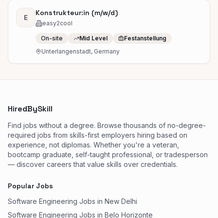
Konstrukteur:in (m/w/d)
E
easy2cool
On-site
Mid Level
Festanstellung
Unterlangenstadt, Germany
HiredBySkill
Find jobs without a degree. Browse thousands of no-degree-
required jobs from skills-first employers hiring based on
experience, not diplomas. Whether you're a veteran,
bootcamp graduate, self-taught professional, or tradesperson
— discover careers that value skills over credentials.
Popular Jobs
Software Engineering Jobs in New Delhi
Software Engineering Jobs in Belo Horizonte