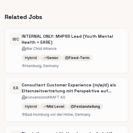
Related Jobs
INTERNAL ONLY: MHPSS Lead (Youth Mental
WC
Health + EASE)
War Child Alliance
Hybrid
Senior
Fixed-Term
Hamburg, Germany
Consultant Customer Experience (m/w/d) als
KA
Elternzeitvertretung mit Perspektive auf
Festanstellung
konversionsKRAFT AG
Hybrid
Mid Level
Festanstellung
Bad Homburg vor der Höhe, Germany