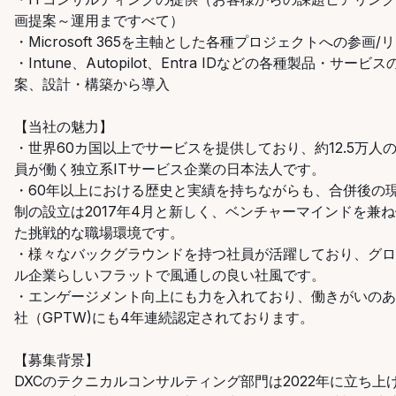
画提案～運用まですべて）
・Microsoft
365を主軸とした各種プロジェクトへの参画/
・Intune、Autopilot、Entra
IDなどの各種製品・サービス
案、設計・構築から導入
【当社の魅力】
・世界60カ国以上でサービスを提供しており、約12.5万人
員が働く独立系ITサービス企業の日本法人です。
・60年以上における歴史と実績を持ちながらも、合併後の
制の設立は2017年4月と新しく、ベンチャーマインドを兼
た挑戦的な職場環境です。
・様々なバックグラウンドを持つ社員が活躍しており、グロ
ル企業らしいフラットで風通しの良い社風です。
・エンゲージメント向上にも力を入れており、働きがいのあ
社（GPTW)にも4年連続認定されております。
【募集背景】
DXCのテクニカルコンサルティング部門は2022年に立ち上