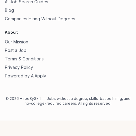
AI Job Search Guides
Blog
Companies Hiring Without Degrees
About
Our Mission
Post a Job
Terms & Conditions
Privacy Policy
Powered by AIApply
©
2026
HiredBySkill — Jobs without a degree, skills-based hiring, and
no-college-required careers. All rights reserved.