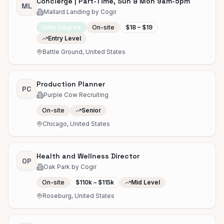
Concierge | Part-Time, Sun & Mon 9am-5pm
ML
Mallard Landing by Cogir
No Degree
On-site
$18 – $19
Entry Level
Battle Ground, United States
Production Planner
PC
Purple Cow Recruiting
On-site
Senior
Chicago, United States
Health and Wellness Director
OP
Oak Park by Cogir
On-site
$110k – $115k
Mid Level
Roseburg, United States