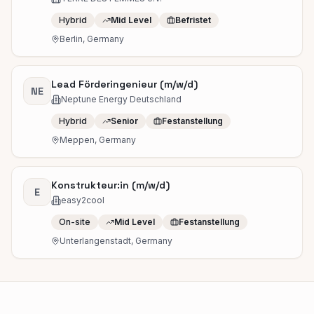
Hybrid
Mid Level
Befristet
Berlin, Germany
Lead Förderingenieur (m/w/d)
NE
Neptune Energy Deutschland
Hybrid
Senior
Festanstellung
Meppen, Germany
Konstrukteur:in (m/w/d)
E
easy2cool
On-site
Mid Level
Festanstellung
Unterlangenstadt, Germany