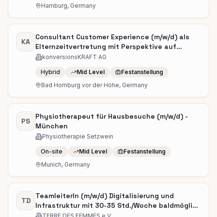
Hamburg, Germany
Consultant Customer Experience (m/w/d) als
KA
Elternzeitvertretung mit Perspektive auf
Festanstellung
konversionsKRAFT AG
Hybrid
Mid Level
Festanstellung
Bad Homburg vor der Höhe, Germany
Physiotherapeut für Hausbesuche (m/w/d) -
PS
München
Physiotherapie Setzwein
On-site
Mid Level
Festanstellung
Munich, Germany
TeamleiterIn (m/w/d) Digitalisierung und
TD
Infrastruktur mit 30-35 Std./Woche baldmöglich
in Berlin gesucht
TERRE DES FEMMES e.V.