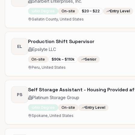
Sharbert Enterprises, Inc.
No Degree
On-site
$20 – $22
Entry Level
Gallatin County, United States
Production Shift Supervisor
EL
Epsilyte LLC
On-site
$90k – $110k
Senior
Peru, United States
Self Storage Assistant - Housing Provided a
PS
Platinum Storage Group
No Degree
On-site
Entry Level
Spokane, United States