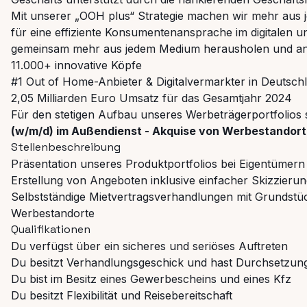
Mit unserer „OOH plus“ Strategie machen wir mehr au
für eine effiziente Konsumentenansprache im digitalen u
gemeinsam mehr aus jedem Medium herausholen und an
11.000+ innovative Köpfe
#1 Out of Home-Anbieter & Digitalvermarkter in Deutsch
2,05 Milliarden Euro Umsatz für das Gesamtjahr 2024
Für den stetigen Aufbau unseres Werbeträgerportfolios
(w/m/d) im Außendienst - Akquise von Werbestandort
Stellenbeschreibung
Präsentation unseres Produktportfolios bei Eigentümern
Erstellung von Angeboten inklusive einfacher Skizzier
Selbstständige Mietvertragsverhandlungen mit Grundstüc
Werbestandorte
Qualifikationen
Du verfügst über ein sicheres und seriöses Auftreten
Du besitzt Verhandlungsgeschick und hast Durchsetzu
Du bist im Besitz eines Gewerbescheins und eines Kfz
Du besitzt Flexibilität und Reisebereitschaft