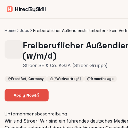
HiredBySkill
Home
Jobs
Freiberuflicher Außendienstmitarbeiter - kein Vert
Freiberuflicher Außendien
(w/m/d)
Ströer SE & Co. KGaA (Ströer Gruppe)
Frankfurt, Germany
["Werkvertrag"]
9 months ago
Apply Now
Unternehmensbeschreibung
Wir sind Ströer! Wir sind ein führendes deutsches Medi
Geschäfts unterstützt durch die flankierenden Geschäft