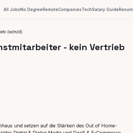
All Jobs
No Degree
Remote
Companies
Tech
Salary Guide
Resume
rieb (w/m/d)
stmitarbeiter - kein Vertrieb
enhaus und setzen auf die Stärken des Out of Home-
sfelder Digital & Dialog Media und DaaS & E-Commerce.