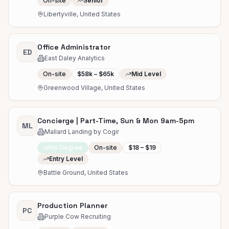
On-site
Senior
Libertyville, United States
Office Administrator
ED
East Daley Analytics
On-site
$58k – $65k
Mid Level
Greenwood Village, United States
Concierge | Part-Time, Sun & Mon 9am-5pm
ML
Mallard Landing by Cogir
No Degree
On-site
$18 – $19
Entry Level
Battle Ground, United States
Production Planner
PC
Purple Cow Recruiting